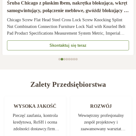
Śruba Chicago z płaskim łbem, nakrętka blokująca, wkręt
samogwintujący, połączenie meblowe, gwóźdź blokujący z
radełkowaną podkładką
Chicago Screw Flat Head Steel Cross Lock Screw Knocking Splint
Nut Combination Connection Furniture Lock Nail with Knurled Belt
Pad Product Specifications Measurement System Metric, Imperial
(Inch), Other Grade Class 4.8 Nut Shape Round Thread Coverage
Skontaktuj się teraz
Fully Threaded Thread Direction Square Finish ...
Zalety Przedsiębiorstwa
WYSOKA JAKOŚĆ
ROZWÓJ
Pieczęć zaufania, kontrola
Wewnętrzny profesjonalny
kredytowa, RoSH i ocena
zespół projektowy i
zdolności dostawcy.firma
zaawansowany warsztat
posiada ścisły system
maszynowy. Możemy