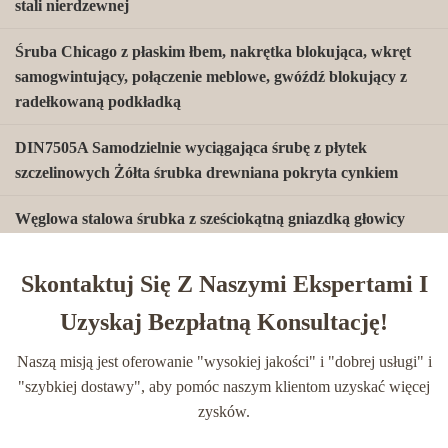
stali nierdzewnej
Śruba Chicago z płaskim łbem, nakrętka blokująca, wkręt
samogwintujący, połączenie meblowe, gwóźdź blokujący z
radełkowaną podkładką
DIN7505A Samodzielnie wyciągająca śrubę z płytek
szczelinowych Żółta śrubka drewniana pokryta cynkiem
Węglowa stalowa śrubka z sześciokątną gniazdką głowicy
gniazdka DIN912 Częściowa nitka z cynkiem klasy 4.8 8.8
10.9 12.9
Skontaktuj Się Z Naszymi Ekspertami I
Płytka Gipsowo-Kartonowa Fosforan Wkręty do Płyt
Uzyskaj Bezpłatną Konsultację!
Gipsowo-Kartonowych Samogwintujące do Drewna Metal
Naszą misją jest oferowanie "wysokiej jakości" i "dobrej usługi" i
Wkręty samowiercące stalowe ocynkowane XC DIN 7504
"szybkiej dostawy", aby pomóc naszym klientom uzyskać więcej
ANSI B18.6.4
zysków.