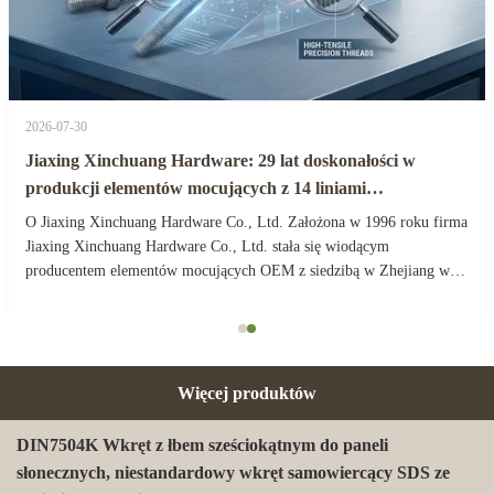
2026-07-30
Jiaxing Xinchuang Hardware: 29 lat doskonałości w
produkcji elementów mocujących z 14 liniami
produkcyjnymi
O Jiaxing Xinchuang Hardware Co., Ltd. Założona w 1996 roku firma
Jiaxing Xinchuang Hardware Co., Ltd. stała się wiodącym
producentem elementów mocujących OEM z siedzibą w Zhejiang w
Chinach.Firma stała się zaufanym partnerem w zakresie elementów
mocujących przemysłowych i rozwiązań sprzętowych dla ...
Więcej produktów
DIN7504K Wkręt z łbem sześciokątnym do paneli
słonecznych, niestandardowy wkręt samowiercący SDS ze