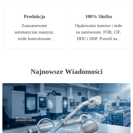
kontroli jakości i
współpracować przy
profesjonalne laboratorium
tworzeniu potrzebnych
Produkcja
100% Służba
testowe.
Państwu produktów.
Zaawansowane
Opakowania masowe i małe
automatyczne maszyny,
na zamówienie, FOB, CIF,
ściśle kontrolowane
DDU i DDP. Pozwól nam
procesem. Możemy
pomóc Ci znaleźć najlepsze
wyprodukować wszystkie
rozwiązanie dla wszystkich
terminale elektryczne, które
twoich problemów.
nie są wymagane.
Najnowsze Wiadomości